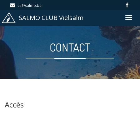
ca@salmo.be
SALMO CLUB Vielsalm
Togg
navig
CONTACT
Accès